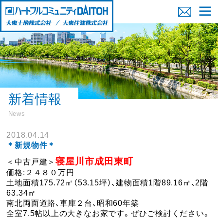
新着情報
News
2018.04.14
＊新規物件＊
寝屋川市成田東町
＜中古戸建＞
価格:２４８０万円
土地面積175.72㎡（53.15坪）、建物面積1階89.16㎡、2階
63.34㎡
南北両面道路、車庫２台、昭和60年築
全室7.5帖以上の大きなお家です。ぜひご検討ください。