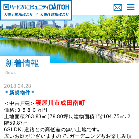
新着情報
News
2018.04.28
＊新規物件＊
寝屋川市成田南町
＜中古戸建＞
価格:３５８０万円
土地面積263.83㎡（79.80坪）、建物面積1階104.75㎡、2
階59.87㎡
6SLDK、道路との高低差の無い土地です。
広いお庭がございますので、ガーデニングもお楽しみ頂