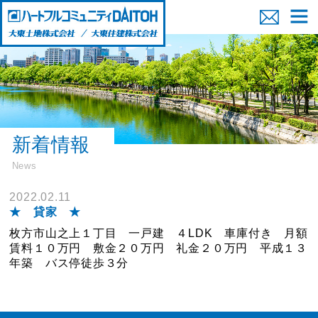
新着情報
News
2022.02.11
★ 貸家 ★
枚方市山之上１丁目 一戸建 ４LDK 車庫付き 月額
賃料１０万円 敷金２０万円 礼金２０万円 平成１３
年築 バス停徒歩３分