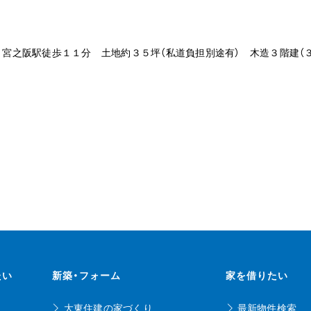
 宮之阪駅徒歩１１分 土地約３５坪（私道負担別途有） 木造３階建
たい
新築・フォーム
家を借りたい
大東住建の家づくり
最新物件検索