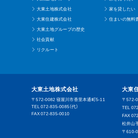
大東土地株式会社
家を貸したい
大東住建株式会社
住まいの無料
大東土地グループの歴史
社会貢献
リクルート
大東土地株式会社
大東
〒572-0082
寝屋川市香里本通町5-11
〒572-
TEL
072-835-0085（代）
TEL
07
FAX 072-835-0010
FAX 07
松井山
〒610-