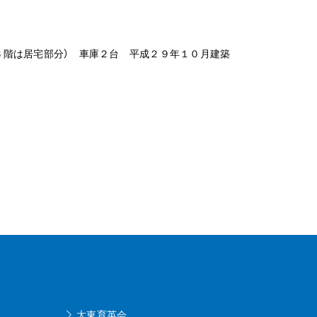
（３階は居宅部分） 車庫２台 平成２９年１０月建築
大東育英会