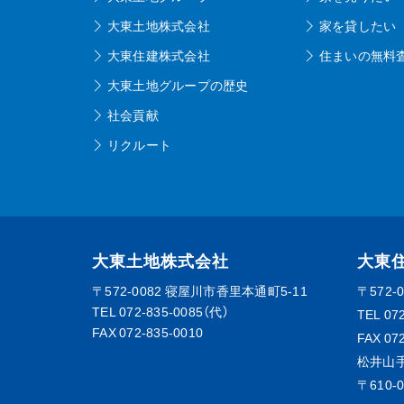
大東土地株式会社
家を貸したい
大東住建株式会社
住まいの無料
大東土地グループの歴史
社会貢献
リクルート
大東土地株式会社
大東
〒572-0082
寝屋川市香里本通町5-11
〒572-
TEL
072-835-0085（代）
TEL
07
FAX 072-835-0010
FAX 07
松井山
〒610-