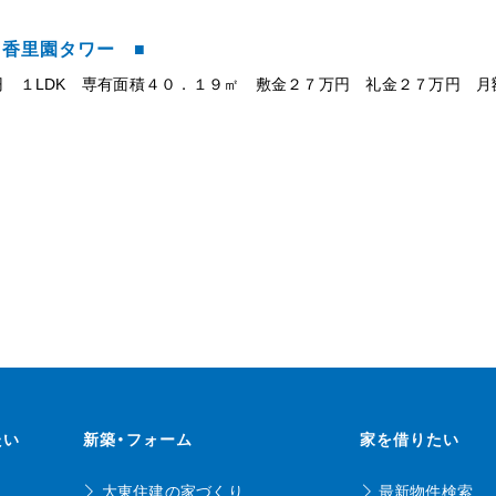
・香里園タワー ■
円 １LDK 専有面積４０．１９㎡ 敷金２７万円 礼金２７万円 
たい
新築・フォーム
家を借りたい
大東住建の家づくり
最新物件検索