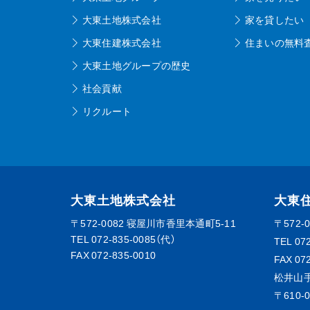
大東土地株式会社
家を貸したい
大東住建株式会社
住まいの無料
大東土地グループの歴史
社会貢献
リクルート
大東土地株式会社
大東
〒572-0082
寝屋川市香里本通町5-11
〒572-
TEL
072-835-0085（代）
TEL
07
FAX 072-835-0010
FAX 07
松井山
〒610-