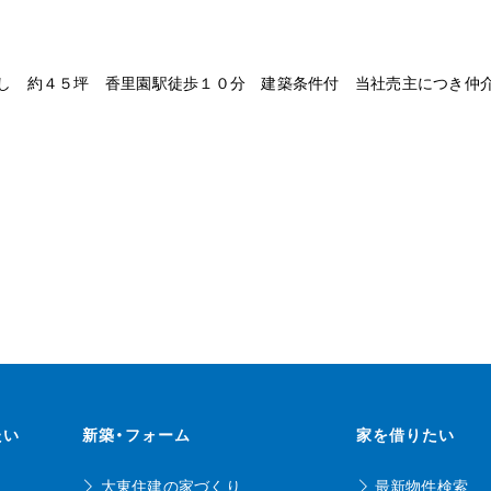
し 約４５坪 香里園駅徒歩１０分 建築条件付 当社売主につき仲
たい
新築・フォーム
家を借りたい
大東住建の家づくり
最新物件検索