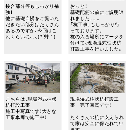
接合部分等もしっかり補
おっと！
強！
基礎配筋の前にご説明遅
他に基礎自慢をご覧いた
れました。。。
だきたい部分はたくさん
「杭工事」もしっかり行
あるのですが、今回はこ
っております。
れくらいに、、、( *´艸｀)
杭の入る場所にマークを
付けて、現場湿式柱状杭
打設工事を行いました。
こちらは、現場湿式柱状
現場湿式柱状杭打設工
杭打設工事
事 完了写真です！
施工中写真です！大きな
工事車両で施工中！
たくさんの杭に支えられ
て家は安全に保たれてい
ます